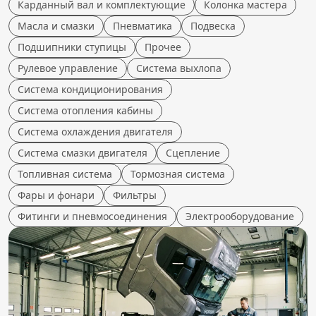
Карданный вал и комплектующие
Колонка мастера
Масла и смазки
Пневматика
Подвеска
Подшипники ступицы
Прочее
Рулевое управление
Система выхлопа
Система кондиционирования
Система отопления кабины
Система охлаждения двигателя
Система смазки двигателя
Сцепление
Топливная система
Тормозная система
Фары и фонари
Фильтры
Фитинги и пневмосоединения
Электрооборудование