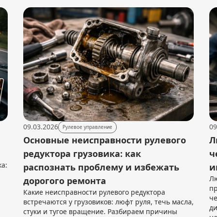
09.03.2026
09
Рулевое управление
Основные неисправности рулевого
Л
редуктора грузовика: как
ч
ка:
распознать проблему и избежать
и
Лю
дорогого ремонта
пр
Какие неисправности рулевого редуктора
че
встречаются у грузовиков: люфт руля, течь масла,
ди
стуки и тугое вращение. Разбираем причины