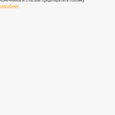
конечников и способы предотвратить поломку.
одробнее