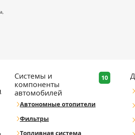
а,
Системы и
Д
10
компоненты
я
автомобилей
Автономные отопители
Фильтры
Топливная система
ш