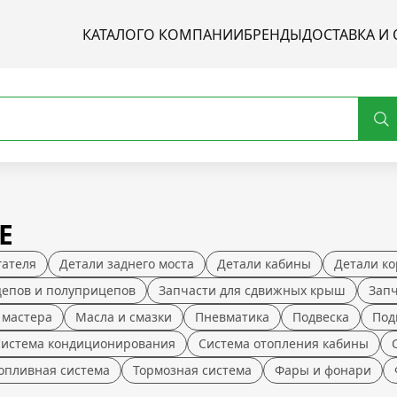
КАТАЛОГ
О КОМПАНИИ
БРЕНДЫ
ДОСТАВКА И 
Е
гателя
Детали заднего моста
Детали кабины
Детали ко
цепов и полуприцепов
Запчасти для сдвижных крыш
Зап
 мастера
Масла и смазки
Пневматика
Подвеска
Под
Система кондиционирования
Система отопления кабины
опливная система
Тормозная система
Фары и фонари