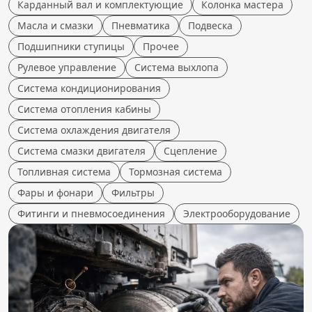
Карданный вал и комплектующие
Колонка мастера
Масла и смазки
Пневматика
Подвеска
Подшипники ступицы
Прочее
Рулевое управление
Система выхлопа
Система кондиционирования
Система отопления кабины
Система охлаждения двигателя
Система смазки двигателя
Сцепление
Топливная система
Тормозная система
Фары и фонари
Фильтры
Фитинги и пневмосоединения
Электрооборудование