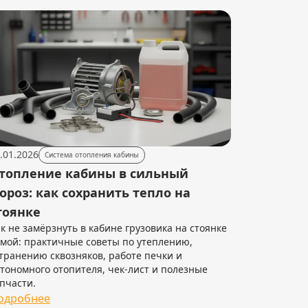
.01.2026
Система отопления кабины
топление кабины в сильный
ороз: как сохранить тепло на
тоянке
к не замёрзнуть в кабине грузовика на стоянке
мой: практичные советы по утеплению,
транению сквозняков, работе печки и
тономного отопителя, чек-лист и полезные
пчасти.
одробнее