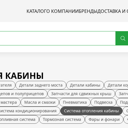
КАТАЛОГ
О КОМПАНИИ
БРЕНДЫ
ДОСТАВКА И 
Я КАБИНЫ
гателя
Детали заднего моста
Детали кабины
Детали ко
цепов и полуприцепов
Запчасти для сдвижных крыш
Зап
 мастера
Масла и смазки
Пневматика
Подвеска
Под
Система кондиционирования
Система отопления кабины
опливная система
Тормозная система
Фары и фонари