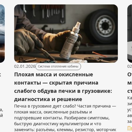
02.01.2026
02
Система отопления кабины
к
Плохая масса и окисленные
О
контакты — скрытая причина
м
слабого обдува печки в грузовике:
с
Ка
диагностика и решение
зи
Печка в грузовике дует слабо? Частая причина —
а,
ус
плохая масса, окисленные разъёмы и
ой
ав
подгоревшие контакты. Разбираем симптомы,
за
быструю диагностику мультиметром и что
П
заменить: разъёмы, клеммы, резистор, моторчик