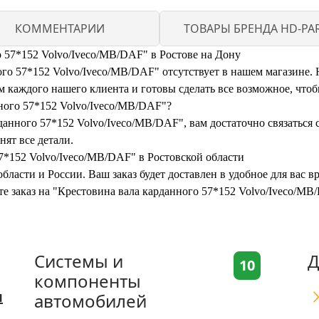
КОММЕНТАРИИ
ТОВАРЫ БРЕНДА HD-PA
о 57*152 Volvo/Iveco/MB/DAF" в Ростове на Дону
о 57*152 Volvo/Iveco/MB/DAF" отсутствует в нашем магазине. Но
каждого нашего клиента и готовы сделать все возможное, чтоб
нного 57*152 Volvo/Iveco/MB/DAF"?
данного 57*152 Volvo/Iveco/MB/DAF", вам достаточно связаться с
нят все детали.
7*152 Volvo/Iveco/MB/DAF" в Ростовской области
бласти и России. Ваш заказ будет доставлен в удобное для вас 
те заказ на "Крестовина вала карданного 57*152 Volvo/Iveco/M
Системы и
Д
10
компоненты
я
автомобилей