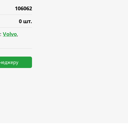
106062
0 шт.
:
Volvo
,
енеджеру