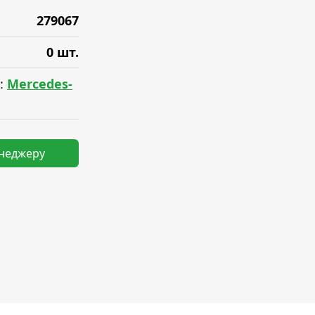
279067
0 шт.
:
Mercedes-
енеджеру