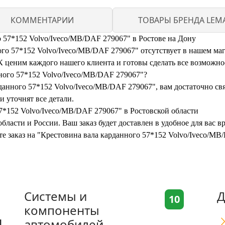
КОММЕНТАРИИ
ТОВАРЫ БРЕНДА LEM
о 57*152 Volvo/Iveco/MB/DAF 279067" в Ростове на Дону
о 57*152 Volvo/Iveco/MB/DAF 279067" отсутствует в нашем мага
ценим каждого нашего клиента и готовы сделать все возможное
нного 57*152 Volvo/Iveco/MB/DAF 279067"?
анного 57*152 Volvo/Iveco/MB/DAF 279067", вам достаточно связ
 уточнят все детали.
7*152 Volvo/Iveco/MB/DAF 279067" в Ростовской области
бласти и России. Ваш заказ будет доставлен в удобное для вас 
те заказ на "Крестовина вала карданного 57*152 Volvo/Iveco/M
Системы и
Д
10
компоненты
я
автомобилей