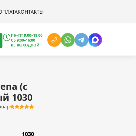
ОПЛАТА
КОНТАКТЫ
ПН–ПТ 9:00–18:00
СБ 9:00–16:00
ВС ВЫХОДНОЙ
епа (с
ый 1030
овар
1030