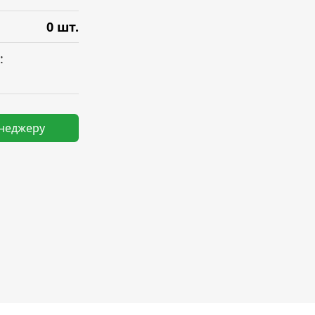
0 шт.
:
енеджеру