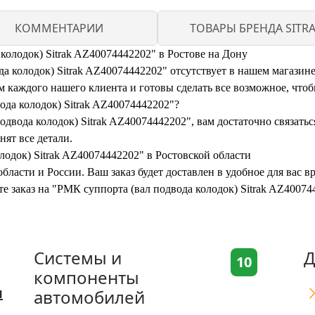
КОММЕНТАРИИ
ТОВАРЫ БРЕНДА SITR
колодок) Sitrak AZ40074442202" в Ростове на Дону
 колодок) Sitrak AZ40074442202" отсутствует в нашем магазине. 
каждого нашего клиента и готовы сделать все возможное, чтоб
ода колодок) Sitrak AZ40074442202"?
двода колодок) Sitrak AZ40074442202", вам достаточно связатьс
нят все детали.
лодок) Sitrak AZ40074442202" в Ростовской области
бласти и России. Ваш заказ будет доставлен в удобное для вас 
те заказ на "РМК суппорта (вал подвода колодок) Sitrak AZ4007
Системы и
Д
10
компоненты
я
автомобилей