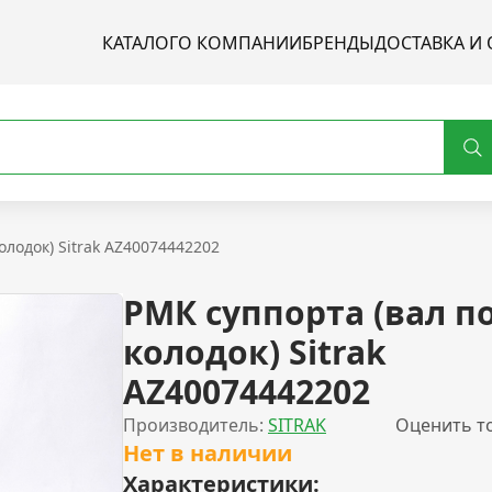
КАТАЛОГ
О КОМПАНИИ
БРЕНДЫ
ДОСТАВКА И 
олодок) Sitrak AZ40074442202
РМК суппорта (вал п
колодок) Sitrak
AZ40074442202
Производитель:
SITRAK
Оценить т
Нет в наличии
Характеристики: