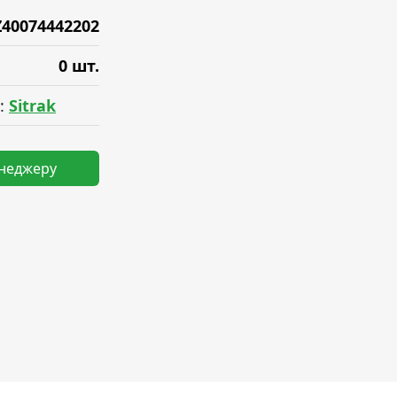
Z40074442202
0 шт.
:
Sitrak
енеджеру