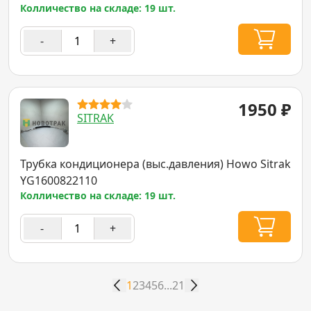
Колличество на складе: 19 шт.
-
+
1950
₽
SITRAK
Трубка кондиционера (выс.давления) Howo Sitrak
YG1600822110
Колличество на складе: 19 шт.
-
+
1
2
3
4
5
6
...
21