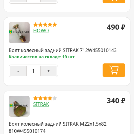
490
₽
HOWO
Болт колесный задний SITRAK 712W455010143
Колличество на складе: 19 шт.
-
+
340
₽
SITRAK
Болт колесный задний SITRAK М22х1,5х82
810W455010174