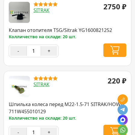
2750
₽
SITRAK
Клапан отопителя T5G/Sitrak YG1600821252
Колличество на складе: 20 шт.
-
+
220
₽
SITRAK
Шпилька колеса перед M22-1.5-71 SITRAK/HOWO
711W455010129
Колличество на складе: 20 шт.
-
+