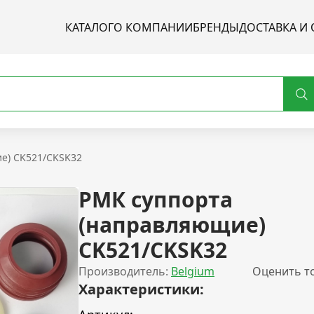
КАТАЛОГ
О КОМПАНИИ
БРЕНДЫ
ДОСТАВКА И 
е) CK521/CKSK32
РМК суппорта
(направляющие)
CK521/CKSK32
Производитель:
Belgium
Оценить т
Характеристики: