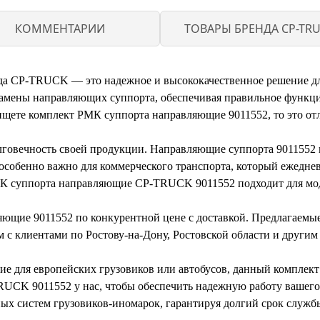
КОММЕНТАРИИ
ТОВАРЫ БРЕНДА CP-TR
да CP-TRUCK — это надежное и высококачественное решение дл
 замены направляющих суппорта, обеспечивая правильное функц
 ищете комплект РМК суппорта направляющие 9011552, то это от
говечность своей продукции. Направляющие суппорта 9011552 
 особенно важно для коммерческого транспорта, который ежедне
 РМК суппорта направляющие CP-TRUCK 9011552 подходит для мо
яющие 9011552 по конкурентной цене с доставкой. Предлагаемы
м с клиентами по Ростову-на-Дону, Ростовской области и други
е для европейских грузовиков или автобусов, данный комплек
CK 9011552 у нас, чтобы обеспечить надежную работу вашего
ых систем грузовиков-иномарок, гарантируя долгий срок службы