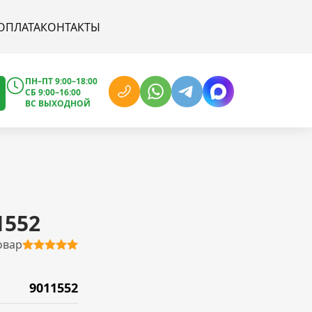
ОПЛАТА
КОНТАКТЫ
ПН–ПТ 9:00–18:00
СБ 9:00–16:00
ВС ВЫХОДНОЙ
1552
овар
9011552