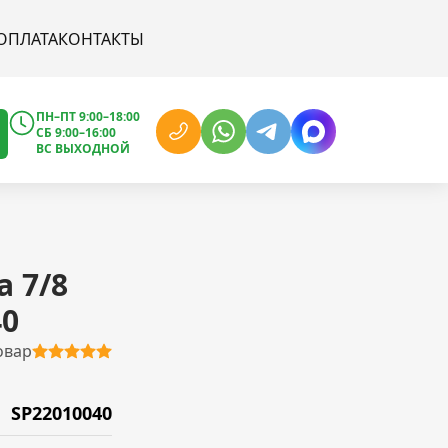
ОПЛАТА
КОНТАКТЫ
ПН–ПТ 9:00–18:00
СБ 9:00–16:00
ВС ВЫХОДНОЙ
a 7/8
40
овар
SP22010040