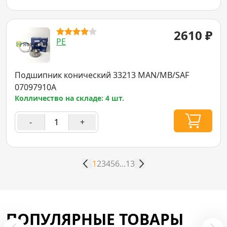
2610
₽
PE
Подшипник конический 33213 MAN/MB/SAF
07097910A
Колличество на складе: 4 шт.
-
+
1
2
3
4
5
6
...
13
ПОПУЛЯРНЫЕ ТОВАРЫ