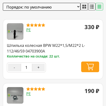
330
₽
PE
Шпилька колесная BPW М22*1,5/М22*2 L-
112/46/59 04703900A
Колличество на складе: 22 шт.
-
+
190
₽
PE