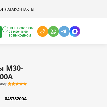
ОПЛАТА
КОНТАКТЫ
ПН–ПТ 9:00–18:00
СБ 9:00–16:00
ВС ВЫХОДНОЙ
ы M30-
200A
овар
04378200A