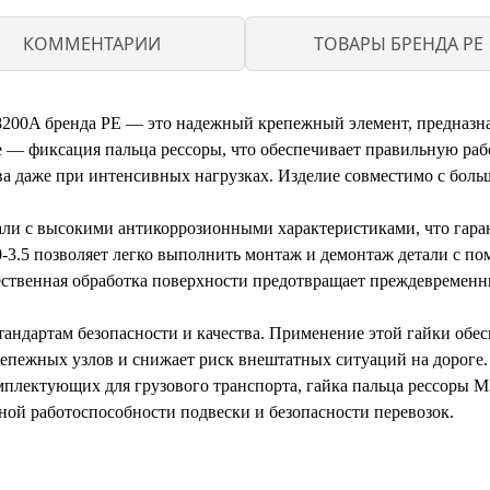
КОММЕНТАРИИ
ТОВАРЫ БРЕНДА PE
8200A бренда PE — это надежный крепежный элемент, предназна
е — фиксация пальца рессоры, что обеспечивает правильную раб
ва даже при интенсивных нагрузках. Изделие совместимо с бол
али с высокими антикоррозионными характеристиками, что гаран
-3.5 позволяет легко выполнить монтаж и демонтаж детали с п
ественная обработка поверхности предотвращает преждевремен
тандартам безопасности и качества. Применение этой гайки обе
репежных узлов и снижает риск внештатных ситуаций на дороге.
плектующих для грузового транспорта, гайка пальца рессоры M
ой работоспособности подвески и безопасности перевозок.