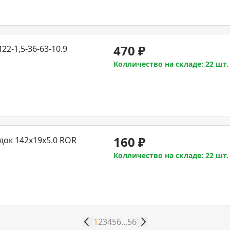
470
₽
2-1,5-36-63-10.9
Колличество на складе: 22 шт.
160
₽
док 142x19x5.0 ROR
Колличество на складе: 22 шт.
1
2
3
4
5
6
...
56