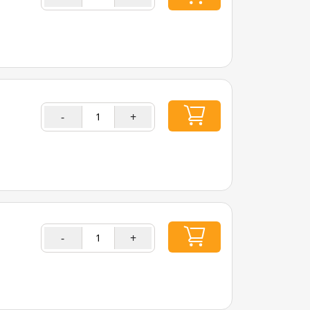
-
+
-
+