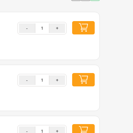
-
+
-
+
-
+