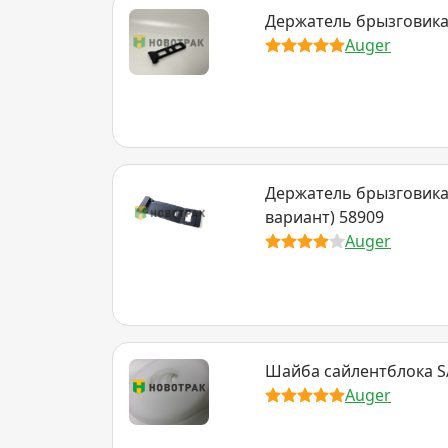
Держатель брызговика 
Auger
Держатель брызговика
вариант) 58909
Auger
Шайба сайлентблока S
Auger