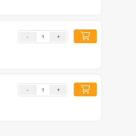
-
+
-
+