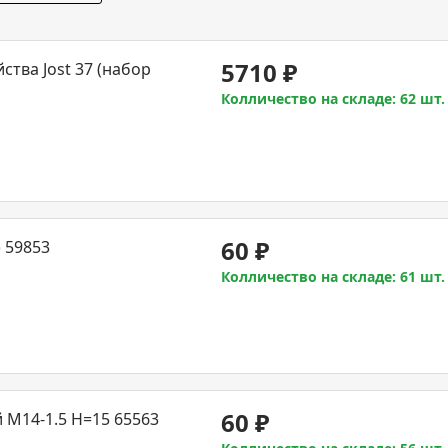
5710
₽
ства Jost 37 (набор
Колличество на складе: 62 шт.
60
₽
) 59853
Колличество на складе: 61 шт.
60
₽
й M14-1.5 H=15 65563