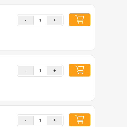
-
+
-
+
-
+