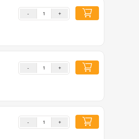
-
+
-
+
-
+