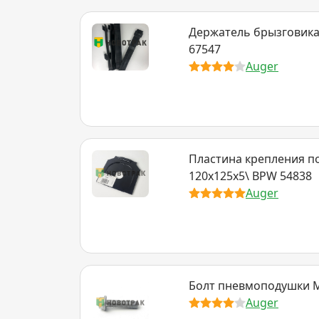
Держатель брызговика
67547
Auger
Пластина крепления п
120x125x5\ BPW 54838
Auger
Болт пневмоподушки M
Auger