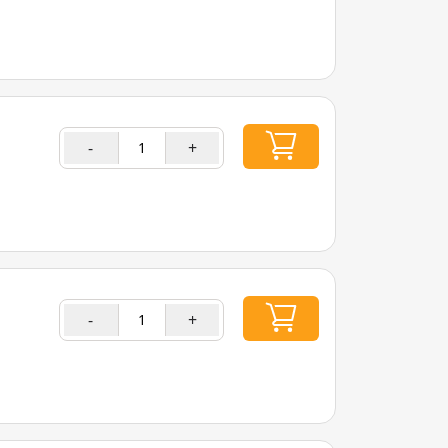
-
+
-
+