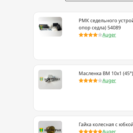
РМК седельного устрой
опор седла) 54089
Auger
Масленка BM 10x1 (45°
Auger
Гайка колесная с юбко
Auger