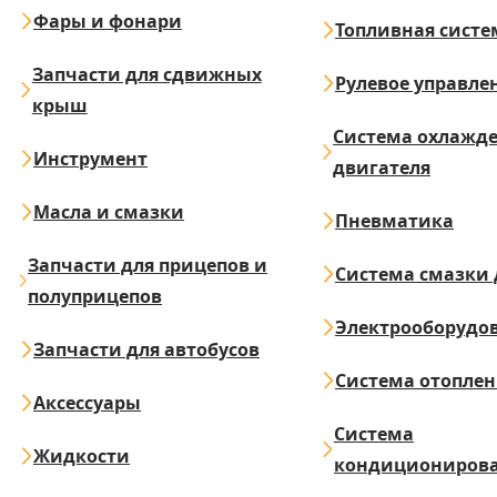
Фары и фонари
Топливная систе
Запчасти для сдвижных
Рулевое управле
крыш
Система охлажд
Инструмент
двигателя
Масла и смазки
Пневматика
Запчасти для прицепов и
Система смазки 
полуприцепов
Электрооборудо
Запчасти для автобусов
Система отопле
Аксессуары
Система
Жидкости
кондициониров