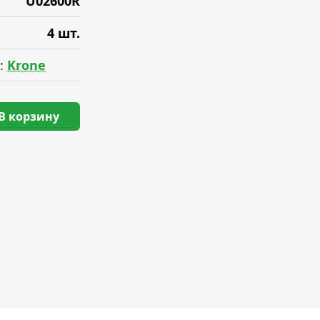
U02600R
4 шт.
:
Krone
В корзину