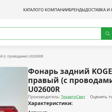
КАТАЛОГ
О КОМПАНИИ
БРЕНДЫ
ДОСТАВКА И 
й (с проводами) U02600R
Фонарь задний KOGE
правый (с проводам
U02600R
Производитель:
ТехавтоСвет
Оценить т
Характеристики: