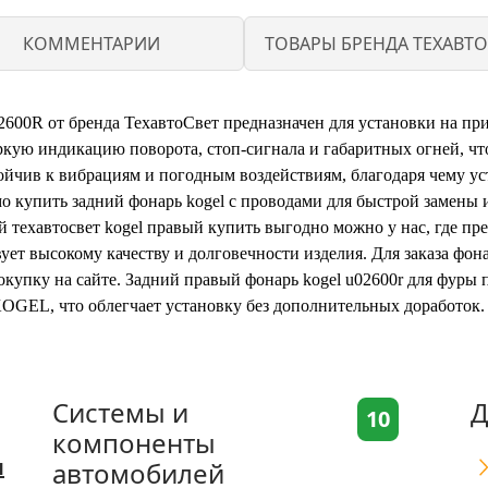
КОММЕНТАРИИ
ТОВАРЫ БРЕНДА ТЕХАВТО
00R от бренда ТехавтоСвет предназначен для установки на пр
ркую индикацию поворота, стоп-сигнала и габаритных огней, чт
ойчив к вибрациям и погодным воздействиям, благодаря чему ус
о купить задний фонарь kogel с проводами для быстрой замены 
й техавтосвет kogel правый купить выгодно можно у нас, где п
вует высокому качеству и долговечности изделия. Для заказа фон
купку на сайте. Задний правый фонарь kogel u02600r для фуры
OGEL, что облегчает установку без дополнительных доработок.
Системы и
Д
10
компоненты
я
автомобилей