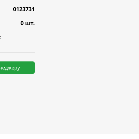
0123731
0 шт.
:
енеджеру