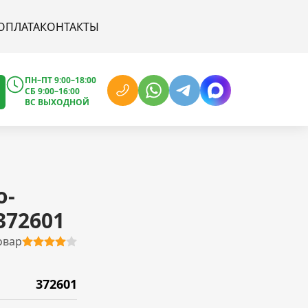
ОПЛАТА
КОНТАКТЫ
ПН–ПТ 9:00–18:00
СБ 9:00–16:00
ВС ВЫХОДНОЙ
о-
372601
овар
372601