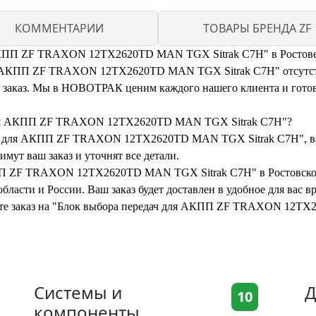
КОММЕНТАРИИ
ТОВАРЫ БРЕНДА ZF
 АКПП ZF TRAXON 12TX2620TD MAN TGX Sitrak C7H" в Ростове
я АКПП ZF TRAXON 12TX2620TD MAN TGX Sitrak C7H" отсутству
ть заказ. Мы в НОВОТРАК ценим каждого нашего клиента и готов
ч для АКПП ZF TRAXON 12TX2620TD MAN TGX Sitrak C7H"?
ач для АКПП ZF TRAXON 12TX2620TD MAN TGX Sitrak C7H", вам 
мут ваш заказ и уточнят все детали.
КПП ZF TRAXON 12TX2620TD MAN TGX Sitrak C7H" в Ростовско
бласти и России. Ваш заказ будет доставлен в удобное для вас 
мите заказ на "Блок выбора передач для АКПП ZF TRAXON 12TX
Системы и
Д
10
компоненты