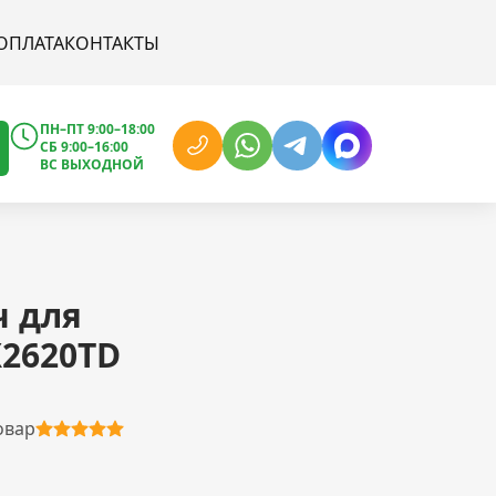
ОПЛАТА
КОНТАКТЫ
ПН–ПТ 9:00–18:00
СБ 9:00–16:00
ВС ВЫХОДНОЙ
ч для
X2620TD
овар