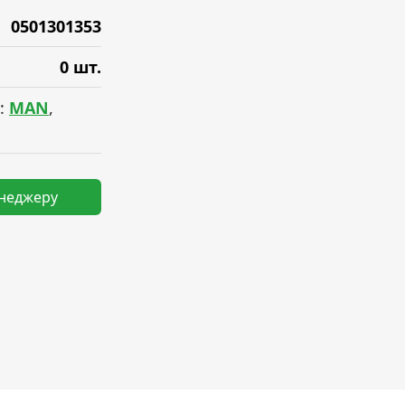
0501301353
0 шт.
:
MAN
,
енеджеру