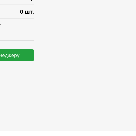
0 шт.
:
енеджеру