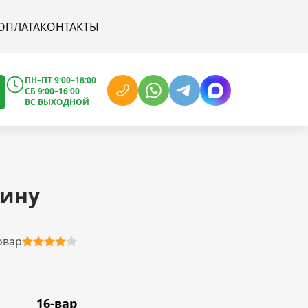
ОПЛАТА
КОНТАКТЫ
ПН–ПТ 9:00–18:00
СБ 9:00–16:00
ВС ВЫХОДНОЙ
бину
овар
16-вар