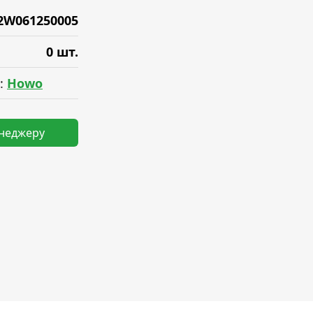
2W061250005
0 шт.
:
Howo
енеджеру