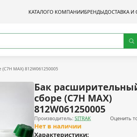
КАТАЛОГ
О КОМПАНИИ
БРЕНДЫ
ДОСТАВКА И 
е (C7H MAX) 812W061250005
Бак расширительны
сборе (C7H MAX)
812W061250005
Производитель:
SITRAK
Оценить т
Нет в наличии
Характеристики: