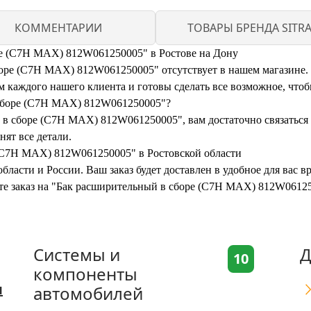
КОММЕНТАРИИ
ТОВАРЫ БРЕНДА SITR
ре (C7H MAX) 812W061250005" в Ростове на Дону
ре (C7H MAX) 812W061250005" отсутствует в нашем магазине. Но
каждого нашего клиента и готовы сделать все возможное, чтоб
 сборе (C7H MAX) 812W061250005"?
в сборе (C7H MAX) 812W061250005", вам достаточно связаться с
нят все детали.
 (C7H MAX) 812W061250005" в Ростовской области
бласти и России. Ваш заказ будет доставлен в удобное для вас 
ите заказ на "Бак расширительный в сборе (C7H MAX) 812W0612
Системы и
Д
10
компоненты
я
автомобилей