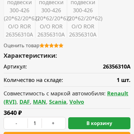
Оценить товар
Характеристики:
Артикул:
26356310A
Количество на складе:
1 шт.
Совместимость с маркой автомобиля:
Renault
(RVI)
,
DAF
,
MAN
,
Scania
,
Volvo
3640
₽
-
+
В корзину