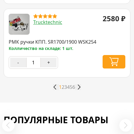
2580
₽
Trucktechnic
РМК ручки КПП. SR1700/1900 WSK254
Колличество на складе: 1 шт.
-
+
1
2
3
4
5
6
ПОПУЛЯРНЫЕ ТОВАРЫ