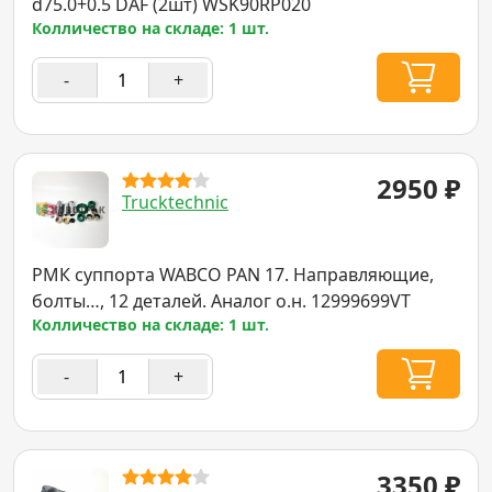
d75.0+0.5 DAF (2шт) WSK90RP020
Колличество на складе: 1 шт.
-
+
2950
₽
Trucktechnic
РМК суппорта WABCO PAN 17. Направляющие,
болты…, 12 деталей. Аналог о.н. 12999699VT
Колличество на складе: 1 шт.
-
+
3350
₽