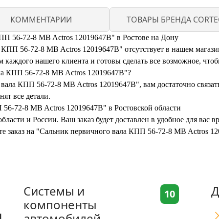
КОММЕНТАРИИ
ТОВАРЫ БРЕНДА CORT
ПП 56-72-8 MB Actros 12019647B" в Ростове на Дону
ПП 56-72-8 MB Actros 12019647B" отсутствует в нашем магазине
каждого нашего клиента и готовы сделать все возможное, чтоб
ла КПП 56-72-8 MB Actros 12019647B"?
вала КПП 56-72-8 MB Actros 12019647B", вам достаточно связать
нят все детали.
 56-72-8 MB Actros 12019647B" в Ростовской области
бласти и России. Ваш заказ будет доставлен в удобное для вас 
ите заказ на "Сальник первичного вала КПП 56-72-8 MB Actros 
Системы и
Д
10
компоненты
я
автомобилей