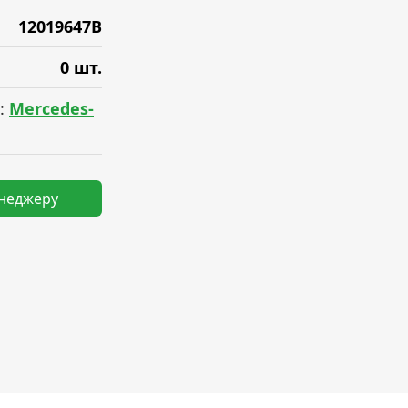
12019647B
0 шт.
:
Mercedes-
енеджеру