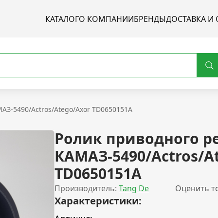
КАТАЛОГ
О КОМПАНИИ
БРЕНДЫ
ДОСТАВКА И 
АЗ-5490/Actros/Atego/Axor TD0650151A
Ролик приводного р
КАМАЗ-5490/Actros/A
TD0650151A
Производитель:
Tang De
Оценить т
Характеристики: