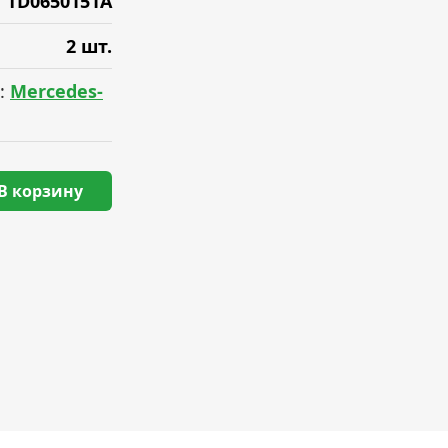
TD0650151A
2 шт.
:
Mercedes-
В корзину