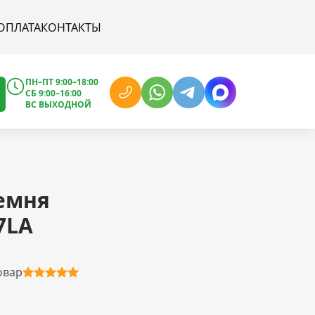
ОПЛАТА
КОНТАКТЫ
ПН–ПТ 9:00–18:00
СБ 9:00–16:00
ВС ВЫХОДНОЙ
емня
7LA
овар