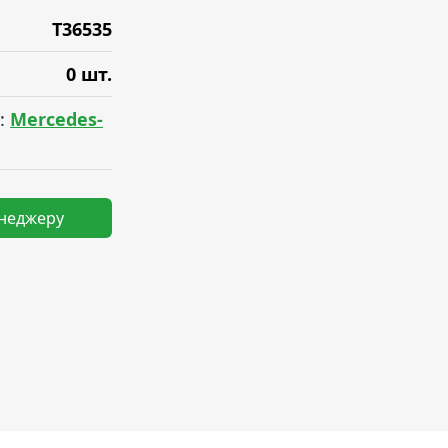
T36535
0 шт.
:
Mercedes-
енеджеру