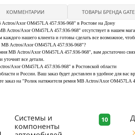
КОММЕНТАРИИ
ТОВАРЫ БРЕНДА GATE
 Actros/Axor OM457LA 457.936-968" в Ростове на Дону
 Actros/Axor OM457LA 457.936-968" отсутствует в нашем магази
каждого нашего клиента и готовы сделать все возможное, чтоб
я MB Actros/Axor OM457LA 457.936-968"?
мня MB Actros/Axor OM457LA 457.936-968", вам достаточно связат
 уточнят все детали.
ctros/Axor OM457LA 457.936-968" в Ростовской области
бласти и России. Ваш заказ будет доставлен в удобное для вас 
ите заказ на "Ролик натяжителя ремня MB Actros/Axor OM457LA 
Системы и
Д
10
компоненты
я
автомобилей