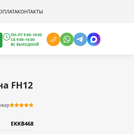
ОПЛАТА
КОНТАКТЫ
ПН–ПТ 9:00–18:00
СБ 9:00–16:00
ВС ВЫХОДНОЙ
на FH12
овар
EKKB468