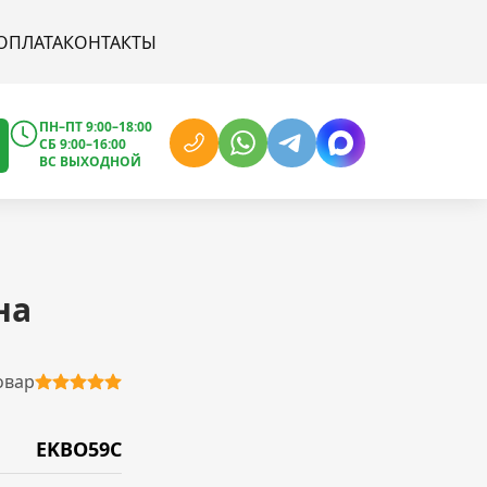
ОПЛАТА
КОНТАКТЫ
ПН–ПТ 9:00–18:00
СБ 9:00–16:00
ВС ВЫХОДНОЙ
на
овар
EKBO59C