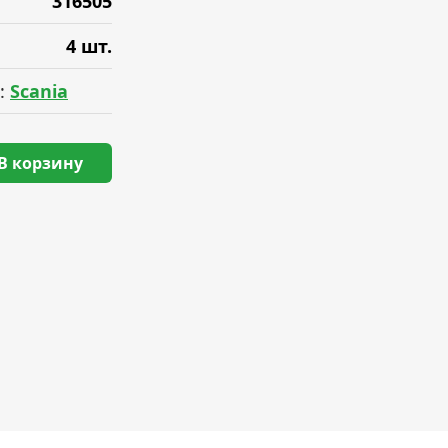
316505
4 шт.
:
Scania
В корзину