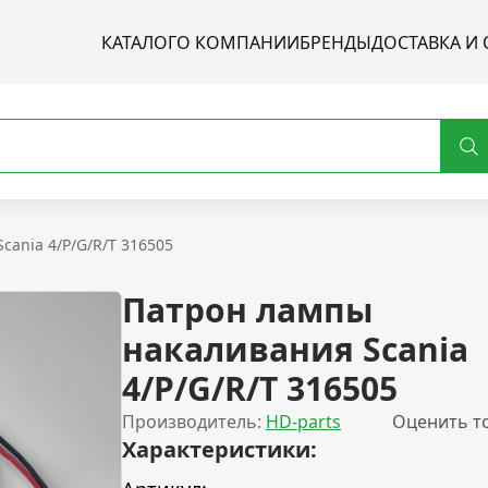
КАТАЛОГ
О КОМПАНИИ
БРЕНДЫ
ДОСТАВКА И 
cania 4/P/G/R/T 316505
Патрон лампы
накаливания Scania
4/P/G/R/T 316505
Производитель:
HD-parts
Оценить т
Характеристики: