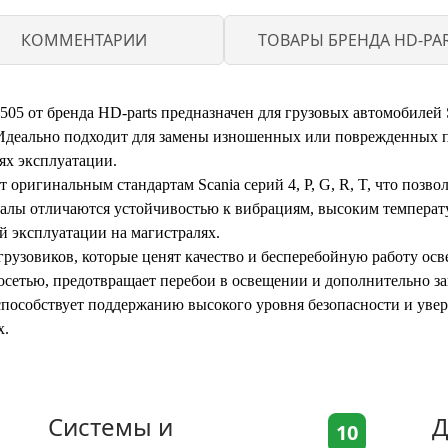
КОММЕНТАРИИ
ТОВАРЫ БРЕНДА HD-PA
505 от бренда HD-parts предназначен для грузовых автомобилей
 Идеально подходит для замены изношенных или поврежденных п
ях эксплуатации.
оригинальным стандартам Scania серий 4, P, G, R, T, что позвол
алы отличаются устойчивостью к вибрациям, высоким температу
й эксплуатации на магистралях.
грузовиков, которые ценят качество и бесперебойную работу осв
осетью, предотвращает перебои в освещении и дополнительно з
способствует поддержанию высокого уровня безопасности и увер
х.
Системы и
Д
10