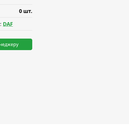
0 шт.
:
DAF
енеджеру