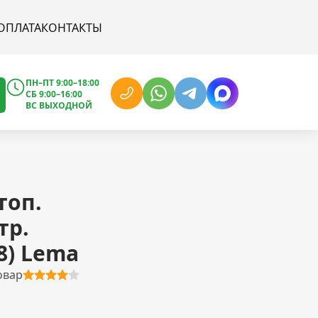
ОПЛАТА
КОНТАКТЫ
ПН–ПТ 9:00–18:00
СБ 9:00–16:00
ВС ВЫХОДНОЙ
топ.
тр.
8) Lema
овар