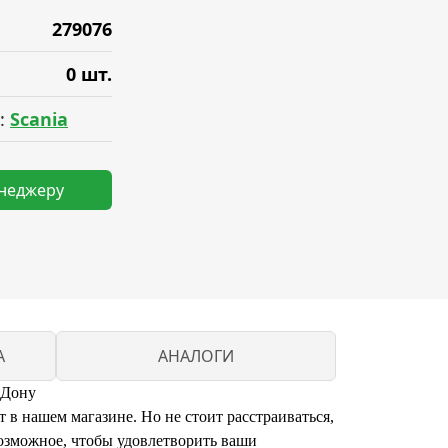
279076
0 шт.
:
Scania
енеджеру
A
АНАЛОГИ
а Дону
т в нашем магазине. Но не стоит расстраиваться,
озможное, чтобы удовлетворить ваши