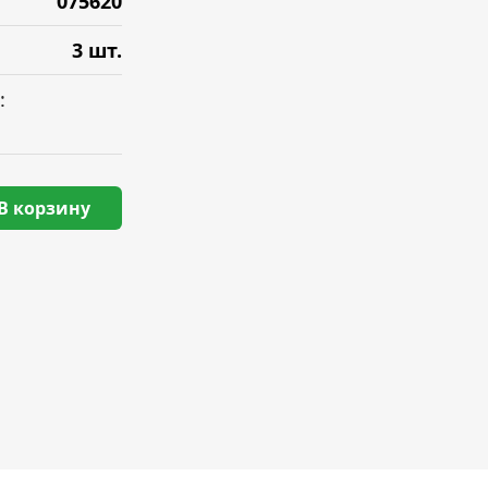
075620
3 шт.
:
В корзину