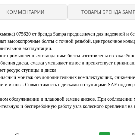
КОММЕНТАРИИ
ТОВАРЫ БРЕНДА SAM
азка) 075620 от бренда Sampa предназначен для надежной и б
дят высокопрочные болты с точной резьбой, центровочное кольц
длительной эксплуатации.
уют промышленным стандартам: болты изготовлены из закалённ
 биения диска, смазка уменьшает износ и препятствует прикипа
ет ресурс ступицы и диска.
зопасный монтаж без дополнительных комплектующих, снижение 
ии и износа. Совместимость с дисками и ступицами SAF подтвер
онном обслуживании и плановой замене дисков. При соблюдени
ительную и бесперебойную работу узла колесного крепления на 