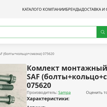
КАТАЛОГ
О КОМПАНИИ
БРЕНДЫ
ДОСТАВКА И 
F (болты+кольцо+смазка) 075620
Комлект монтажный
SAF (болты+кольцо+с
075620
Производитель:
Sampa
Оценить т
Характеристики: