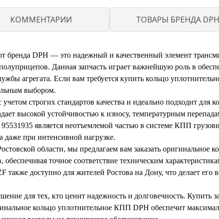
КОММЕНТАРИИ
ТОВАРЫ БРЕНДА DP
от бренда DPH — это надежный и качественный элемент трансм
и полуприцепов. Данная запчасть играет важнейшую роль в обесп
лужбы агрегата. Если вам требуется купить кольцо уплотнитель
мальным выбором.
четом строгих стандартов качества и идеально подходит для ко
адает высокой устойчивостью к износу, температурным перепад
95531935 является неотъемлемой частью в системе КПП грузови
 даже при интенсивной нагрузке.
Ростовской области, мы предлагаем вам заказать оригинальное 
, обеспечивая точное соответствие техническим характеристика
 также доступно для жителей Ростова на Дону, что делает его 
шение для тех, кто ценит надежность и долговечность. Купить з
игинальное кольцо уплотнительное КПП DPH обеспечит максимал