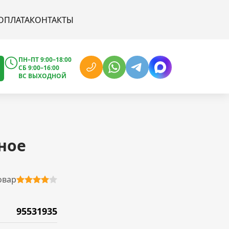
ОПЛАТА
КОНТАКТЫ
ПН–ПТ 9:00–18:00
СБ 9:00–16:00
ВС ВЫХОДНОЙ
ное
овар
95531935