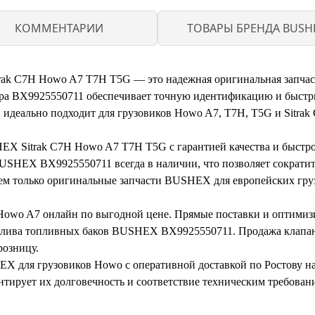
КОММЕНТАРИИ
ТОВАРЫ БРЕНДА BUSH
ak C7H Howo A7 T7H T5G — это надежная оригинальная запчас
ара BX9925550711 обеспечивает точную идентификацию и быстры
деально подходит для грузовиков Howo A7, T7H, T5G и Sitrak
X Sitrak C7H Howo A7 T7H T5G с гарантией качества и быстрой
USHEX BX9925550711 всегда в наличии, что позволяет сократить
ем только оригинальные запчасти BUSHEX для европейских груз
 Howo A7 онлайн по выгодной цене. Прямые поставки и оптими
релива топливных баков BUSHEX BX9925550711. Продажа клапа
розницу.
 для грузовиков Howo с оперативной доставкой по Ростову на 
нтирует их долговечность и соответствие техническим требован