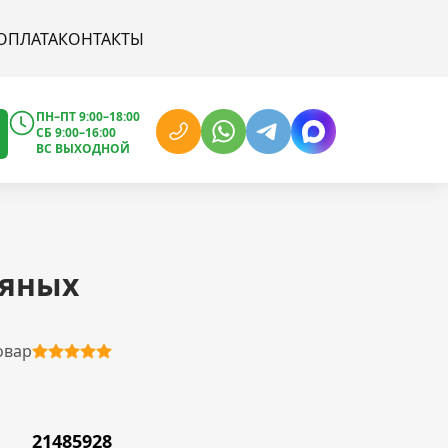
ОПЛАТА
КОНТАКТЫ
ПН–ПТ 9:00–18:00
СБ 9:00–16:00
ВС ВЫХОДНОЙ
ляных
овар
21485928