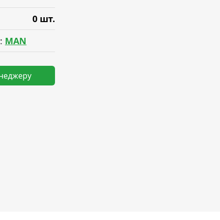
0 шт.
:
MAN
енеджеру