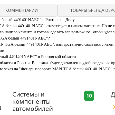
КОММЕНТАРИИ
ТОВАРЫ БРЕНДА DEP
 белый 4491401NAEC" в Ростове на Дону
белый 4491401NAEC" отсутствует в нашем магазине. Но не сто
 нашего клиента и готовы сделать все возможное, чтобы удовл
N TGA белый 4491401NAEC"?
N TGA белый 4491401NAEC", вам достаточно связаться с нами 
ли.
елый 4491401NAEC" в Ростовской области
бласти и России. Ваш заказ будет доставлен в удобное для вас 
мите заказ на "Фонарь поворота MAN TGA белый 4491401NAEC" п
Системы и
Д
10
компоненты
я
автомобилей