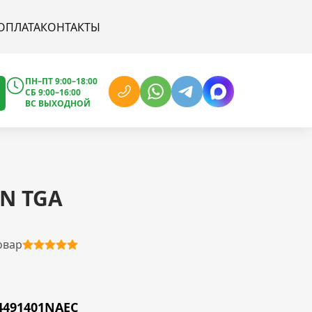
ОПЛАТА
КОНТАКТЫ
ПН–ПТ 9:00–18:00
СБ 9:00–16:00
ВС ВЫХОДНОЙ
N TGA
овар
4491401NAEC