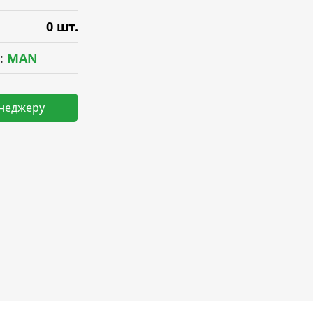
0 шт.
:
MAN
енеджеру