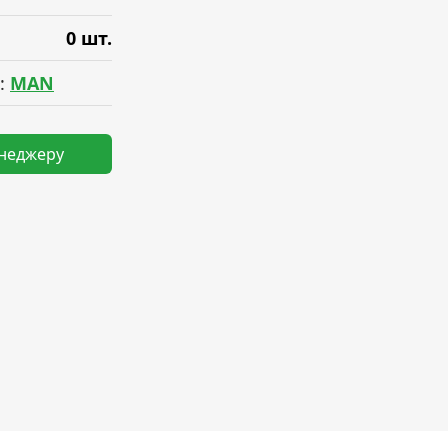
0 шт.
:
MAN
енеджеру