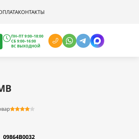
ОПЛАТА
КОНТАКТЫ
ПН–ПТ 9:00–18:00
СБ 9:00–16:00
ВС ВЫХОДНОЙ
MB
овар
09864B0032