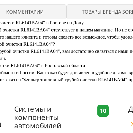
КОММЕНТАРИИ
ТОВАРЫ БРЕНДА SOR
очистки RL6141BA04" в Ростове на Дону
очистки RL6141BA04" отсутствует в нашем магазине. Но не стои
 нашего клиента и готовы сделать все возможное, чтобы удовл
бой очистки RL6141BA04"?
рубой очистки RL6141BA04", вам достаточно связаться с нами п
ли.
истки RL6141BA04" в Ростовской области
бласти и России. Ваш заказ будет доставлен в удобное для вас 
ите заказ на "Фильтр топливный грубой очистки RL6141BA04" п
Системы и
Д
10
компоненты
я
автомобилей