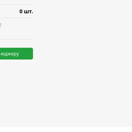
0 шт.
:
енеджеру