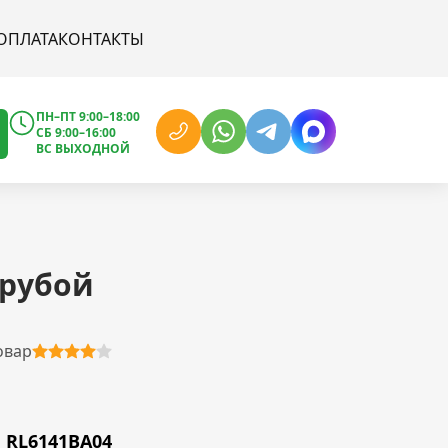
ОПЛАТА
КОНТАКТЫ
ПН–ПТ 9:00–18:00
СБ 9:00–16:00
ВС ВЫХОДНОЙ
грубой
овар
RL6141BA04