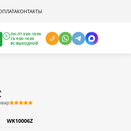
ОПЛАТА
КОНТАКТЫ
ПН–ПТ 9:00–18:00
СБ 9:00–16:00
ВС ВЫХОДНОЙ
Z
овар
WK10006Z