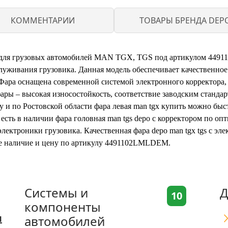
КОММЕНТАРИИ
ТОВАРЫ БРЕНДА DEP
й для грузовых автомобилей MAN TGX, TGS под артикулом 4491
луживания грузовика. Данная модель обеспечивает качественное
Фара оснащена современной системой электронного корректора, 
ары – высокая износостойкость, соответствие заводским стандар
и по Ростовской области фара левая man tgx купить можно быст
а есть в наличии фара головная man tgs depo с корректором по 
ектроники грузовика. Качественная фара depo man tgx tgs с эл
те наличие и цену по артикулу 4491102LMLDEM.
Системы и
Д
10
компоненты
я
автомобилей