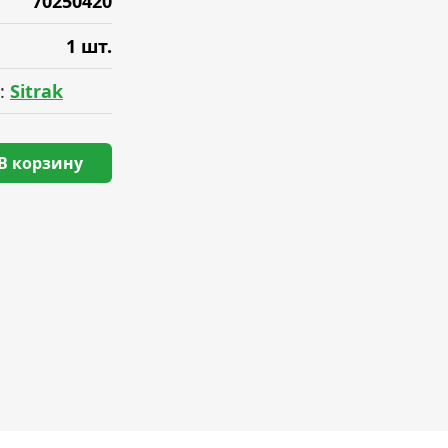
70250420
1 шт.
:
Sitrak
В корзину