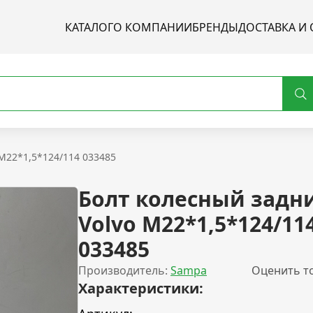
КАТАЛОГ
О КОМПАНИИ
БРЕНДЫ
ДОСТАВКА И 
М22*1,5*124/114 033485
Болт колесный задн
Volvo М22*1,5*124/11
033485
Производитель:
Sampa
Оценить т
Характеристики: