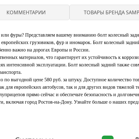
КОММЕНТАРИИ
ТОВАРЫ БРЕНДА SAM
 или фуры? Представляем вашему вниманию болт колесный задни
я европейских грузовиков, фур и иномарок. Болт колесный задни
бенно важно на дорогах Европы и России.
твенных материалов, что гарантирует их устойчивость к корроз
ях интенсивной эксплуатации. Болт колесный задний также со
ранспорта.
 по выгодной цене 580 руб. за штуку. Доступное количество това
ак для европейских автобусов, так и для других видов тяжелой т
олуприцепов прямо сейчас и обеспечьте безопасность и долговеч
и, включая город Ростов-на-Дону. Узнайте больше о наших пред