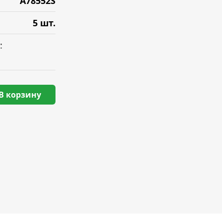
A78552S
5 шт.
:
В корзину