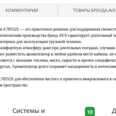
КОММЕНТАРИИ
ТОВАРЫ БРЕНДА AVS
um A78552S — это практичное решение для поддержания свежести
технологиям производства бренд AVS гарантирует длительный э
актерных для эксплуатации грузовой техники.
комфортную атмосферу даже при длительных поездках, улучшая 
т разместить ароматизатор в любом удобном месте кабины, не м
вляется с запахами топлива, масел, сырости и прочих специфиче
утах. Ароматизатор долго сохраняет насыщенность и интенсивно
A78552S для обеспечения чистого и приятного микроклимата в с
м пространстве.
Системы и
Д
10