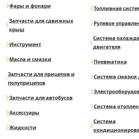
Фары и фонари
Топливная систе
Запчасти для сдвижных
Рулевое управле
крыш
Система охлажд
Инструмент
двигателя
Масла и смазки
Пневматика
Запчасти для прицепов и
Система смазки 
полуприцепов
Электрооборудо
Запчасти для автобусов
Система отопле
Аксессуары
Система
Жидкости
кондициониров