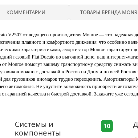
КОММЕНТАРИИ
ТОВАРЫ БРЕНДА MONR
cato V2507 от ведущего производителя Monroe — это надежная д
еспечения плавного и комфортного движения, что особенно важн
ческими характеристиками, амортизатор Monroe гарантирует дол
адний газовый Fiat Ducato по выгодной цене, наш интернет-мага
o от Monroe помогут вашему транспортному средству снижать ви
узовиков можно с доставкой в Ростов на Дону и по всей Ростовс
 для грузовиков иномарок трудно переоценить. Амортизаторы Mo
го автомобиля. Не упустите возможность приобрести автозапча
 с гарантией качества и быстрой доставкой. Закажите уже сегодн
Системы и
Д
10
компоненты