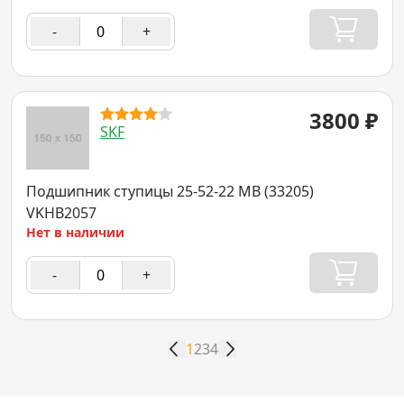
-
+
3800
₽
SKF
Подшипник ступицы 25-52-22 MB (33205)
VKHB2057
Нет в наличии
-
+
1
2
3
4