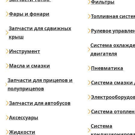
Фильтры
Фары и фонари
Топливная систе
Запчасти для сдвижных
Рулевое управле
крыш
Система охлажд
Инструмент
двигателя
Масла и смазки
Пневматика
Запчасти для прицепов и
Система смазки 
полуприцепов
Электрооборудо
Запчасти для автобусов
Система отопле
Аксессуары
Система
Жидкости
кондициониров