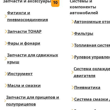
Запчасти и аксессуары
Системы и
10
компоненты
Фитинги и
автомобилей
пневмосоединения
Автономные ото
Запчасти ТОНАР
Фильтры
Фары и фонари
Топливная систе
Запчасти для сдвижных
Рулевое управле
крыш
Система охлажд
Инструмент
двигателя
Масла и смазки
Пневматика
Запчасти для прицепов и
Система смазки 
полуприцепов