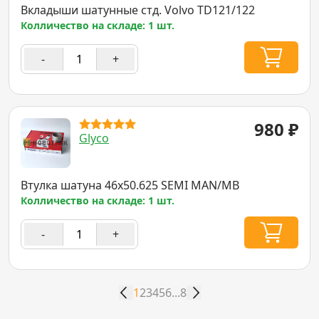
Вкладыши шатунные стд. Volvo TD121/122
Колличество на складе: 1 шт.
-
+
980
₽
Glyco
Втулка шатуна 46x50.625 SEMI MAN/MB
Колличество на складе: 1 шт.
-
+
1
2
3
4
5
6
...
8