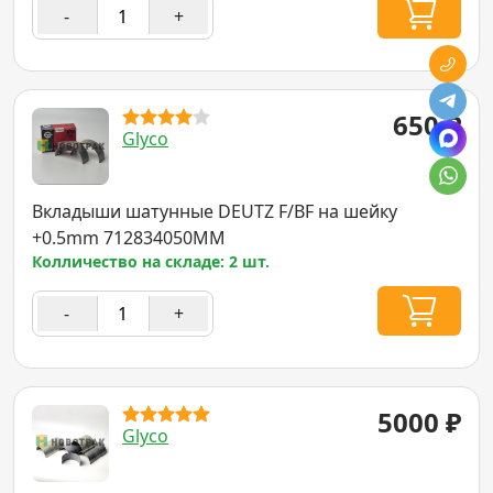
-
+
650
₽
Glyco
Вкладыши шатунные DEUTZ F/BF на шейку
+0.5mm 712834050MM
Колличество на складе: 2 шт.
-
+
5000
₽
Glyco