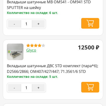
Вкладыши шатунные MB OM541 - OM941 STD
SPUTTER на шейку
Колличество на складе: 6 шт.
-
+
12500
₽
Glyco
Вкладыши шатунные ДВС STD комплект (пара*6);
D2566/2866; OM407/427/447; 71.3561/6 STD
Колличество на складе: 5 шт.
-
+