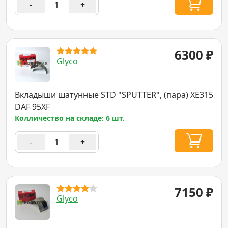
-
+
6300
₽
Glyco
Вкладыши шатунные STD "SPUTTER", (пара) XE315
DAF 95XF
Колличество на складе: 6 шт.
-
+
7150
₽
Glyco